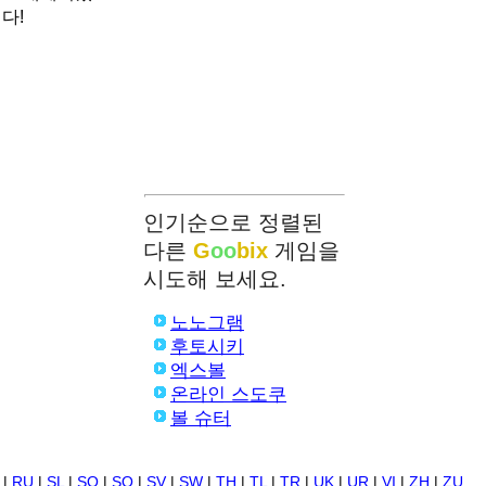
다!
인기순으로 정렬된
다른
G
oo
bix
게임을
시도해 보세요.
노노그램
후토시키
엑스볼
온라인 스도쿠
볼 슈터
|
RU
|
SL
|
SO
|
SQ
|
SV
|
SW
|
TH
|
TL
|
TR
|
UK
|
UR
|
VI
|
ZH
|
ZU