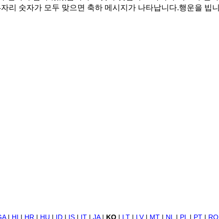
4자리 숫자가 모두 맞으면 축하 메시지가 나타납니다.행운을 빕니
GA
|
HI
|
HR
|
HU
|
ID
|
IS
|
IT
|
JA
|
KO
|
LT
|
LV
|
MT
|
NL
|
PL
|
PT
|
RO