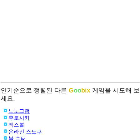
인기순으로 정렬된 다른
G
oo
bix
게임을 시도해 보
세요.
노노그램
후토시키
엑스볼
온라인 스도쿠
볼 슈터