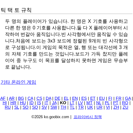
틱 택 토 규칙
두 명의 플레이어가 있습니다. 한 명은 X 기호를 사용하고
다른 한 명은 0 기호를 사용합니다.둘 다 X 플레이어부터 시
작하여 번갈아 움직입니다.빈 사각형에서만 움직일 수 있습
니다.처음에 보드는 3x3 보드에 정렬된 9개의 빈 사각형으
로 구성됩니다.이 게임의 목적은 열, 행 또는 대각선에 3 개
의 자체 기호를 만드는 것입니다.보드가 가득 찼지만 플레
이어 중 누구도 이 목표를 달성하지 못하면 게임은 무승부
로 끝납니다.
기타 온라인 게임
AF
|
AR
|
BG
|
CA
|
CS
|
DA
|
DE
|
EL
|
EN
|
ES
|
ET
|
EU
|
FI
|
FR
|
GA
|
HI
|
HR
|
HU
|
ID
|
IS
|
IT
|
JA
|
KO
|
LT
|
LV
|
MT
|
NL
|
PL
|
PT
|
RO
|
RU
|
SL
|
SO
|
SQ
|
SV
|
SW
|
TH
|
TL
|
TR
|
UK
|
UR
|
VI
|
ZH
|
ZU
©2026 ko.goobix.com |
프라이버시 정책