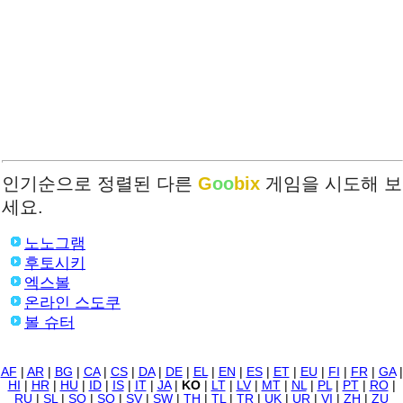
인기순으로 정렬된 다른
G
oo
bix
게임을 시도해 보
세요.
노노그램
후토시키
엑스볼
온라인 스도쿠
볼 슈터
AF
|
AR
|
BG
|
CA
|
CS
|
DA
|
DE
|
EL
|
EN
|
ES
|
ET
|
EU
|
FI
|
FR
|
GA
|
HI
|
HR
|
HU
|
ID
|
IS
|
IT
|
JA
|
KO
|
LT
|
LV
|
MT
|
NL
|
PL
|
PT
|
RO
|
RU
|
SL
|
SO
|
SQ
|
SV
|
SW
|
TH
|
TL
|
TR
|
UK
|
UR
|
VI
|
ZH
|
ZU