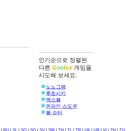
인기순으로 정렬된
다른
G
oo
bix
게임을
시도해 보세요.
노노그램
후토시키
엑스볼
온라인 스도쿠
볼 슈터
|
RU
|
SL
|
SO
|
SQ
|
SV
|
SW
|
TH
|
TL
|
TR
|
UK
|
UR
|
VI
|
ZH
|
ZU